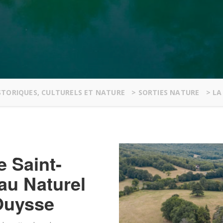
ISTORIQUES, CULTURELS ET NATURE
>
SORTIES NATURE
>
LA
 Saint-
au Naturel
’Ouysse