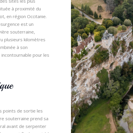
 des sites les plus
située à proximité du
t, en région Occitanie.
résurgence est un
ière souterraine,
ru plusieurs kilomètres
combinée à son
u incontournable pour les
que
 points de sortie les
ère souterraine prend sa
tral avant de serpenter