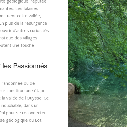
pite géologique, réputée
nantes. Les falaises
onctuent cette vallée,
En plus de la résurgence
ouvrir d’autres curiosités
nsi que des villages
joutent une touche
r les Passionnés
e randonnée ou de
eur constitue une étape
 la vallée de l’Ouysse. Ce
 inoubliable, dans un
déal pour se reconnecter
sse géologique du Lot.