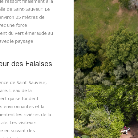
le ressort finalement à la
lle de Saint-Sauveur. Le
d’environ 25 mètres de
vec une force
ient du vert émeraude au
 avec le paysage
ur des Falaises
gence de Saint-Sauveur,
are. L’eau de la
ert qui se fondent
s environnantes et la
entent les rivières de la
cale. Les visiteurs
ue en suivant des