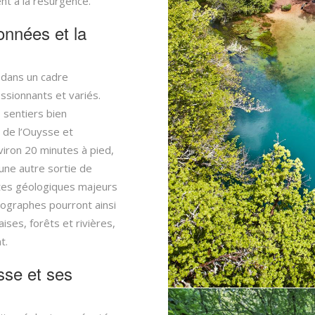
nt à la résurgence.
onnées et la
 dans un cadre
sionnants et variés.
 sentiers bien
 de l’Ouysse et
viron 20 minutes à pied,
 une autre sortie de
ites géologiques majeurs
ographes pourront ainsi
ises, forêts et rivières,
t.
sse et ses