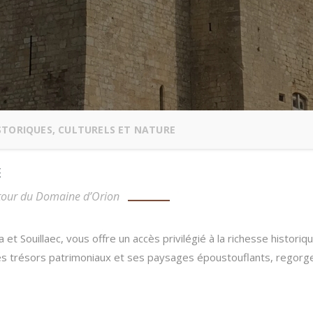
ISTORIQUES, CULTURELS ET NATURE
autour du Domaine d’Orion
et Souillaec, vous offre un accès privilégié à la richesse historiqu
s trésors patrimoniaux et ses paysages époustouflants, regorge d