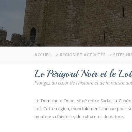
ACCUEIL
>
RÉGION ET ACTIVITÉS
>
SITES H
Le Périgord Noir et le Lot
Plongez au cœur de l’histoire et de la nature 
Le Domaine d’Orion, situé entre Sarlat-la-Canéda 
Lot. Cette région, mondialement connue pour se
amateurs d’histoire, de culture et de nature.