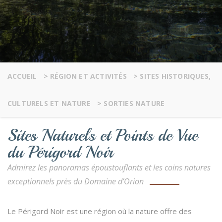
ACCUEIL
>
RÉGION ET ACTIVITÉS
>
SITES HISTORIQUES,
CULTURELS ET NATURE
>
SORTIES NATURE
Sites Naturels et Points de Vue
du Périgord Noir
Admirez les panoramas époustouflants et les coins natures
exceptionnels près du Domaine d’Orion
Le Périgord Noir est une région où la nature offre des