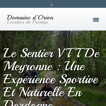
Le Sentier VTT De
Meyronne : Une
Expérience Sportive
Et Naturelle En
Dordogne