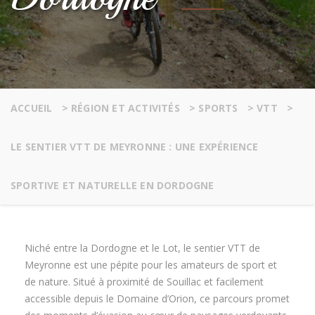
ACCUEIL
>
RÉGION ET ACTIVITÉS
>
SPORTS
>
VTT
>
LE SENTIER VTT DE MEYRONNE : UNE EXPÉRIENCE
SPORTIVE ET NATURELLE EN DORDOGNE
Niché entre la Dordogne et le Lot, le sentier VTT de
Meyronne est une pépite pour les amateurs de sport et
de nature. Situé à proximité de Souillac et facilement
accessible depuis le Domaine d’Orion, ce parcours promet