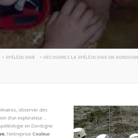
>
SPÉLÉOLOGIE
>
DÉCOUVREZ LA SPÉLÉOLOGIE EN DORDOGN
lénaires, observer des
otion d’un explorateur…
 spéléologie en Dordogne
on
, l’entreprise
Couleur