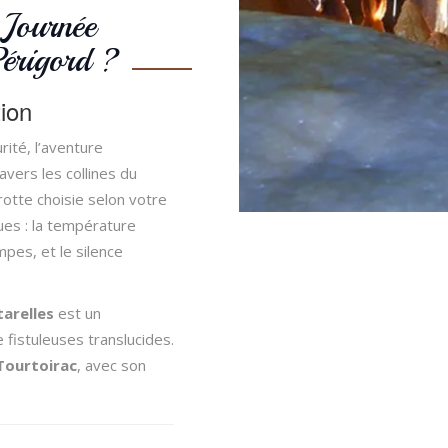
Journée
érigord ?
tion
rité, l’aventure
ers les collines du
rotte choisie selon votre
es : la température
mpes, et le silence
tarelles
est un
 fistuleuses translucides.
Tourtoirac
, avec son