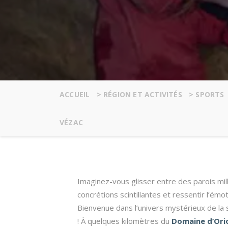
ACCUEIL
>
RÉGION ET ACTIVITÉS
>
SPORTS
VÉZAC
Imaginez-vous glisser entre des parois mil
concrétions scintillantes et ressentir l’ém
Bienvenue dans l’univers mystérieux de la
! À quelques kilomètres du
Domaine d’Ori