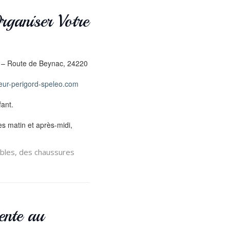
rganiser Votre
e – Route de Beynac, 24220
eur-perigord-speleo.com
fant.
es matin et après-midi,
bles, des chaussures
ente au