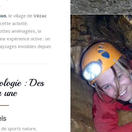
.
ion
, le village de
Vézac
cette activité.
rottes aménagées, la
une expérience
active
: on
ysages invisibles depuis
ologie : Des
r une
ls
 de sports nature,