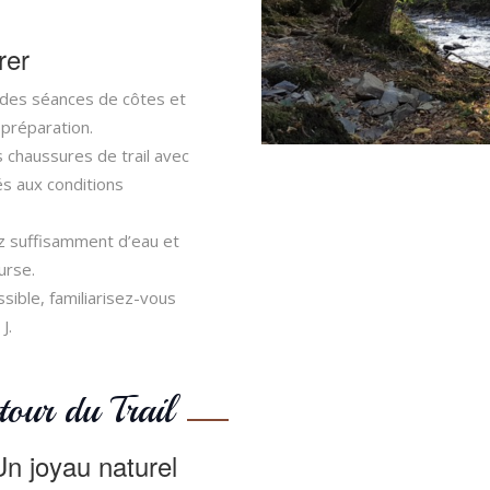
rer
 des séances de côtes et
préparation.
s chaussures de trail avec
s aux conditions
z suffisamment d’eau et
urse.
ossible, familiarisez-vous
J.
tour du Trail
Un joyau naturel