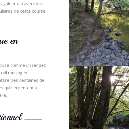
s guider à travers les
ulaires de cette course
ue en
imposé comme un rendez-
rail running en
tire des centaines de
és qui serpentent à
ère.
ionnel