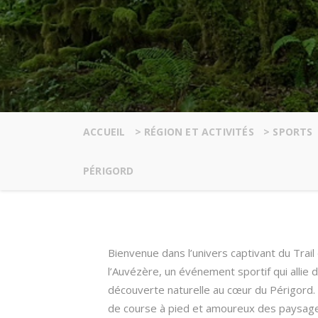
ACCUEIL
>
RÉGION ET ACTIVITÉS
>
SPORTS
PÉRIGORD
Bienvenue dans l’univers captivant du Trai
l’Auvézère, un événement sportif qui allie 
découverte naturelle au cœur du Périgord.
de course à pied et amoureux des paysages