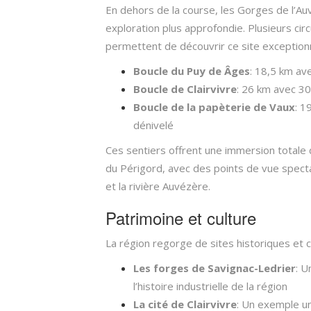
En dehors de la course, les Gorges de l’A
exploration plus approfondie. Plusieurs ci
permettent de découvrir ce site exceptionn
Boucle du Puy de Âges
: 18,5 km av
Boucle de Clairvivre
: 26 km avec 3
Boucle de la papèterie de Vaux
: 1
dénivelé
Ces sentiers offrent une immersion totale
du Périgord, avec des points de vue specta
et la rivière Auvézère.
Patrimoine et culture
La région regorge de sites historiques et cu
Les forges de Savignac-Ledrier
: 
l’histoire industrielle de la région
La cité de Clairvivre
: Un exemple un