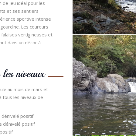
 de jeu idéal pour les
nts et ses sentiers
érience sportive intense
igourdine. Les coureurs
falaises vertigineuses et
 tout dans un décor à
 les niveaux
oule au mois de mars et
 tous les niveaux de
dénivelé positif
 dénivelé positif
positif