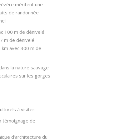
uvézère méritent une
rcuits de randonnée
el:
ec 100 m de dénivelé
07 m de dénivelé
9 km avec 300 m de
 dans la nature sauvage
culaires sur les gorges
lturels à visiter:
Un témoignage de
ique d’architecture du