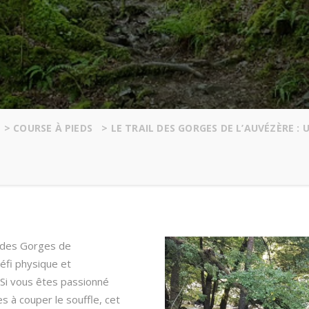
>
COURSE À PIEDS
>
LE TRAIL DES GORGES DE L’AUVÉZÈRE 
l des Gorges de
défi physique et
 Si vous êtes passionné
 à couper le souffle, cet