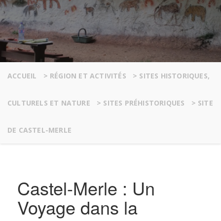
ACCUEIL
>
RÉGION ET ACTIVITÉS
>
SITES HISTORIQUES,
CULTURELS ET NATURE
>
SITES PRÉHISTORIQUES
>
SITE
DE CASTEL-MERLE
Castel-Merle : Un
Voyage dans la