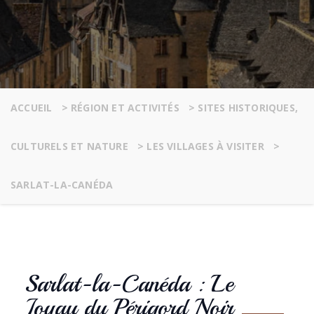
ACCUEIL
>
RÉGION ET ACTIVITÉS
>
SITES HISTORIQUES,
CULTURELS ET NATURE
>
LES VILLAGES À VISITER
>
SARLAT-LA-CANÉDA
Sarlat-la-Canéda : Le
Joyau du Périgord Noir