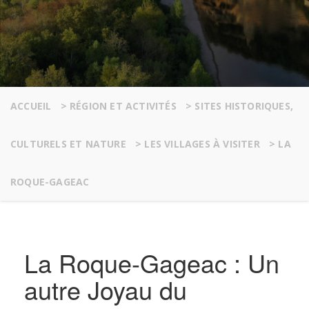
ACCUEIL
>
RÉGION ET ACTIVITÉS
>
SITES HISTORIQUES,
CULTURELS ET NATURE
>
LES VILLAGES À VISITER
>
LA
ROQUE-GAGEAC
La Roque-Gageac : Un
autre Joyau du