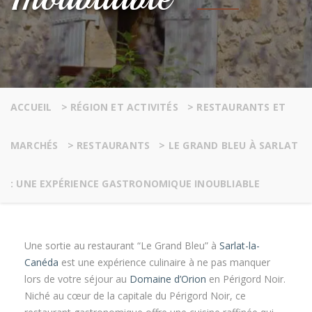
ACCUEIL
>
RÉGION ET ACTIVITÉS
>
RESTAURANTS ET
MARCHÉS
>
RESTAURANTS
>
LE GRAND BLEU À SARLAT
: UNE EXPÉRIENCE GASTRONOMIQUE INOUBLIABLE
Une sortie au restaurant “Le Grand Bleu” à
Sarlat-la-
Canéda
est une expérience culinaire à ne pas manquer
lors de votre séjour au
Domaine d’Orion
en Périgord Noir.
Niché au cœur de la capitale du Périgord Noir, ce