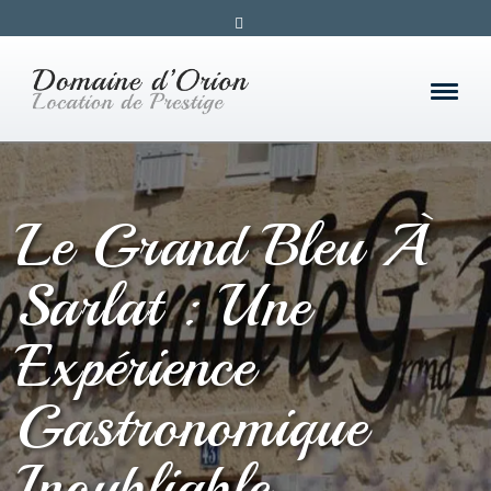
Le Grand Bleu À
Sarlat : Une
Expérience
Gastronomique
Inoubliable