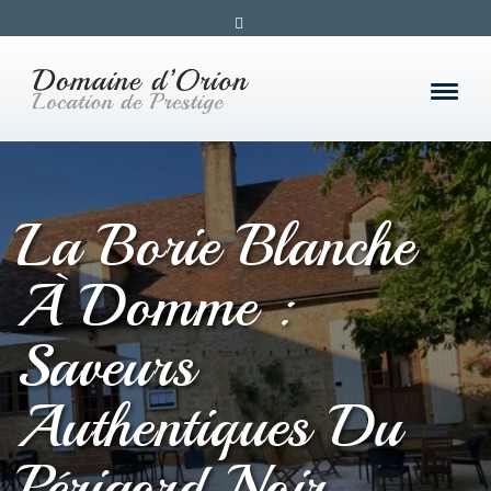
La Borie Blanche
À Domme :
Saveurs
Authentiques Du
Périgord Noir