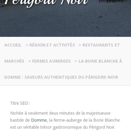
ACCUEIL
>
RÉGION ET ACTIVITÉS
>
RESTAURANTS ET
MARCHÉS
>
FERMES AUBERGES
>
LA BORIE BLANCHE À
DOMME : SAVEURS AUTHENTIQUES DU PÉRIGORD NOIR
Titre SEO :
Nichée à seulement deux minutes de la majestueuse
bastide de
Domme
, la ferme-auberge de la Borie Blanche
est un véritable trésor gastronomique du Périgord Noir.