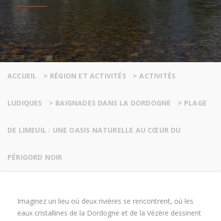
ACCUEIL
>
RÉGION ET ACTIVITÉS
>
ACTIVITÉS
LUDIQUES
>
BAIGNADES DANS LA DORDOGNE
>
PLAGE
DE LIMEUIL : UNE OASIS NATURELLE AU CŒUR DU
PÉRIGORD NOIR
Imaginez un lieu où deux rivières se rencontrent, où les
eaux cristallines de la Dordogne et de la Vézère dessinent