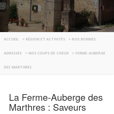
ACCUEIL
>
RÉGION ET ACTIVITÉS
>
NOS BONNES
ADRESSES
>
NOS COUPS DE COEUR
>
FERME-AUBERGE
DES MARTHRES
La Ferme-Auberge des
Marthres : Saveurs